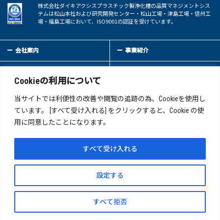
株式会社ダイキアクシスプラスチック製浄化槽の品質マネジメントシス
テムは松山本社および研究開発センター・松山工場・津島工場・信州工
場・福島工場において、ISO9001の認証を受けています。
会社案内
事業紹介
サステイナビリティ
IR情報
Cookieの利用について
新着情報
採用情報
当サイトでは利便性の改善や閲覧の追跡の為、Cookieを使用し
ています。 [すべて受け入れる] をクリックすると、Cookie の使
用に同意したことになります。
お問い合わせ
サイトマップ
このサイトについて
プライバシーポリシー
すべて受け入れる
反社会的勢力への対応について
接待ポリシーおよび関連する禁止事項について
設定する
製品に関する大切なお知らせ
すべて拒否
Copyright(C)DAIKI AXIS CO.,LTD Allrights reserved.