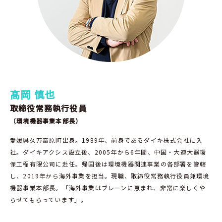
髙岡 慎也
取締役常務執行役員
（環境機器事業本部長）
愛媛県久万高原町出身。1989年、前身であるダイキ株式会社に入
社。ダイキアクシス設立後、2005年から6年間、中国・大連大器環
保工程有限公司に赴任。帰国後は環境機器関連事業の各部署を管轄
し、2019年から海外事業を担当。現職、取締役常務執行役員兼環境
機器事業本部長。「海外事業はブレーンに恵まれ、非常に楽しくや
らせてもらっています」。