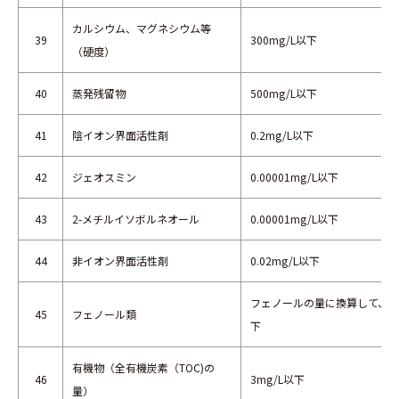
カルシウム、マグネシウム等
39
300mg/L以下
（硬度）
40
蒸発残留物
500mg/L以下
41
陰イオン界面活性剤
0.2mg/L以下
42
ジェオスミン
0.00001mg/L以下
43
2-メチルイソボルネオール
0.00001mg/L以下
44
非イオン界面活性剤
0.02mg/L以下
フェノールの量に換算して、0.0
45
フェノール類
下
有機物（全有機炭素（TOC)の
46
3mg/L以下
量）