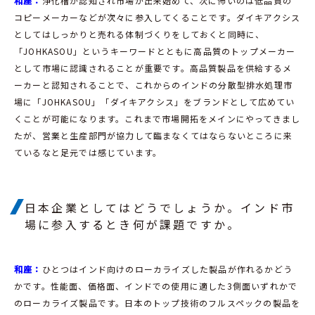
和座：
浄化槽が認知され市場が出来始めて、次に怖いのは低品質の
コピーメーカーなどが次々に参入してくることです。ダイキアクシス
としてはしっかりと売れる体制づくりをしておくと同時に、
「JOHKASOU」というキーワードとともに高品質のトップメーカー
として市場に認識されることが重要です。高品質製品を供給するメ
ーカーと認知されることで、これからのインドの分散型排水処理市
場に「JOHKASOU」「ダイキアクシス」をブランドとして広めてい
くことが可能になります。これまで市場開拓をメインにやってきまし
たが、営業と生産部門が協力して臨まなくてはならないところに来
ているなと足元では感じています。
日本企業としてはどうでしょうか。インド市
場に参入するとき何が課題ですか。
和座：
ひとつはインド向けのローカライズした製品が作れるかどう
かです。性能面、価格面、インドでの使用に適した3側面いずれかで
のローカライズ製品です。日本のトップ技術のフルスペックの製品を