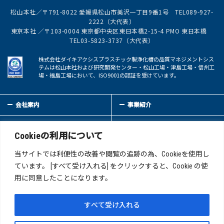
松山本社／〒791-8022 愛媛県松山市美沢一丁目9番1号 TEL089-927-
2222（大代表）
東京本社 ／〒103-0004 東京都中央区東日本橋2-15-4 PMO 東日本橋
TEL03-5823-3737（大代表）
株式会社ダイキアクシスプラスチック製浄化槽の品質マネジメントシス
テムは松山本社および研究開発センター・松山工場・津島工場・信州工
場・福島工場において、ISO9001の認証を受けています。
会社案内
事業紹介
サステイナビリティ
IR情報
Cookieの利用について
新着情報
採用情報
当サイトでは利便性の改善や閲覧の追跡の為、Cookieを使用し
ています。 [すべて受け入れる] をクリックすると、Cookie の使
用に同意したことになります。
お問い合わせ
サイトマップ
このサイトについて
プライバシーポリシー
すべて受け入れる
反社会的勢力への対応について