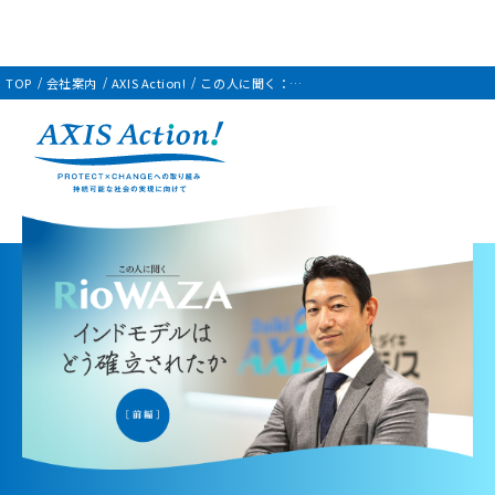
TOP
会社案内
AXIS Action!
この人に聞く：Rio WAZA
インドモデルはどう確立