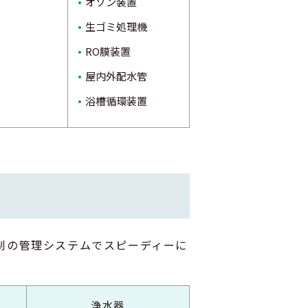
オゾン装置
生ゴミ処理機
RO膜装置
屋内外配水管
浴槽循環装置
日体制の管理システムでスピーディーに
浄水器