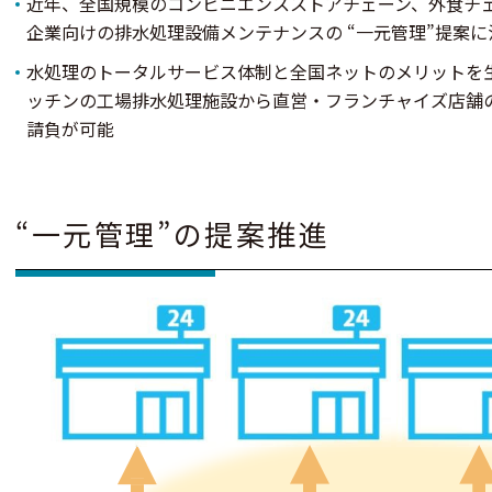
近年、全国規模のコンビニエンスストアチェーン、外⾷チ
企業向けの排⽔処理設備メンテナンスの “⼀元管理”提案に
⽔処理のトータルサービス体制と全国ネットのメリットを
ッチンの⼯場排⽔処理施設から直営・フランチャイズ店舗
請負が可能
“⼀元管理”の提案推進