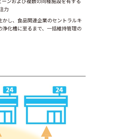
ェーンおよび複数の同種施設を有する
注⼒
⽣かし、⾷品関連企業のセントラルキ
の浄化槽に⾄るまで、⼀括維持管理の