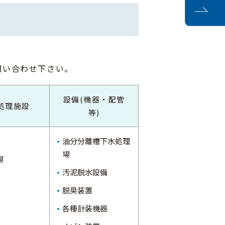
。
問い合わせ下さい。
設備(機器・配管
処理施設
等)
油分分離槽下水処理
場
場
汚泥脱水設備
脱臭装置
各種計装機器