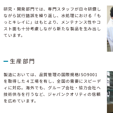
研究・開発部⾨では、専⾨スタッフが⽇々研鑽し
ながら試⾏錯誤を繰り返し、⽔処理における「も
っとキレイに」はもとより、メンテナンス性やコ
スト⾯も⼗分考慮しながら新たな製品を⽣み出し
ています。
⽣産部⾨
製造においては、品質管理の国際規格ISO9001
を取得した４⼯場を有し、全国の需要にスピーデ
ィに対応。海外でも、グループ会社・協⼒会社へ
技術供与を⾏うなど、ジャパンクオリティの信頼
を広めています。