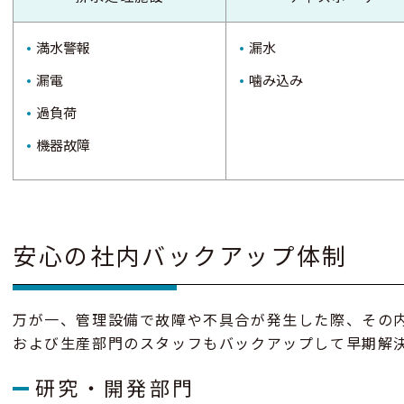
満水警報
漏水
漏電
噛み込み
過負荷
機器故障
安⼼の社内バックアップ体制
万が⼀、管理設備で故障や不具合が発⽣した際、その
および⽣産部⾨のスタッフもバックアップして早期解
研究・開発部⾨