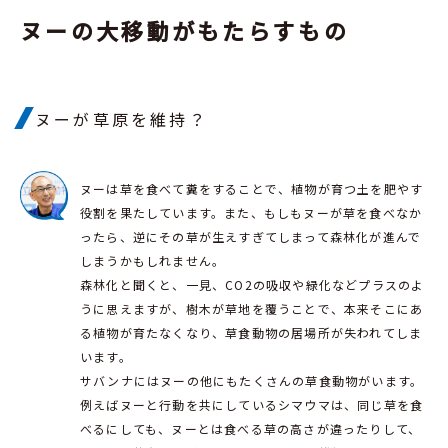
ヌーの大移動がもたらすもの
ヌーが草原を維持？
ヌーは草を食べて糞をすることで、植物が育つ土を肥やす
役割を果たしています。また、もしもヌーが草を食べなか
ったら、逆にその草が生えすぎてしまって森林化が進んで
しまうかもしれません。
森林化と聞くと、一見、CO2の吸収や緑化などプラスのよ
うに思えますが、樹木が草地を覆うことで、本来そこにあ
る植物が育たなくなり、草食動物の居場所が失われてしま
います。
サバンナにはヌーの他にもたくさんの草食動物がいます。
例えばヌーと行動を共にしているシマウマは、同じ草を食
べるにしても、ヌーとは食べる草の高さが違ったりして、