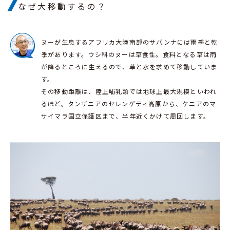
なぜ大移動するの？
ヌーが生息するアフリカ大陸南部のサバンナには雨季と乾
季があります。ウシ科のヌーは草食性。食料となる草は雨
が降るところに生えるので、草と水を求めて移動していま
す。
その移動距離は、陸上哺乳類では地球上最大規模といわれ
るほど。タンザニアのセレンゲティ高原から、ケニアのマ
サイマラ国立保護区まで、半年近くかけて周回します。