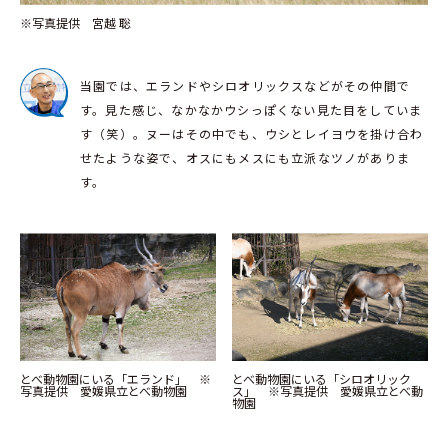
※写真提供 宮越 聡
当園では、エランドやシロオリックスなどがその仲間で
す。見た感じ、なかなかウシっぽくない見た目をしていま
す（笑）。ヌーはその中でも、ウシとレイヨウを掛け合わ
せたような姿で、オスにもメスにも立派なツノがありま
す。
とべ動物園にいる「エランド」 ※
とべ動物園にいる「シロオリック
写真提供 愛媛県立とべ動物園
ス」 ※写真提供 愛媛県立とべ動
物園