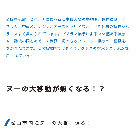
愛媛県砥部（とべ）町にある西日本最大級の動物園。園内には、ア
フリカ、中南米、アジア、オーストラリアなど、世界各国の動物がバ
ランスよく集められています。パノラマ展示による立体感ある風景
や、動物の国をめぐって世界一周できるストーリー展示が、冒険心
をかきたてます。とべ動物園ではダイキアクシスの排水システムが採
用されています。
ヌ—の大移動が無くなる！？
松山市内にヌーの大群、現る！