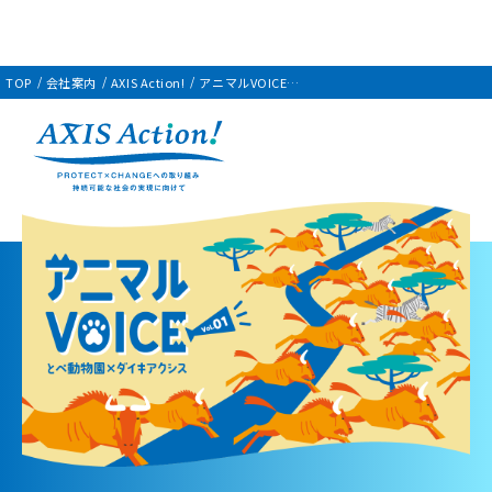
TOP
会社案内
AXIS Action!
アニマルVOICE！
第１弾「ヌーの大移動から考える