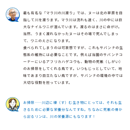
最も有名な「マラ川の川渡り」では、ヌーは北の草原を目
指して川を渡ります。マラ川は流れも速く、川の中には巨
大なナイルワニが潜んでいます。渡るのはまさに命がけ。
当然、うまく渡れなかったヌーはその場で死んでしまっ
て、ワニのえさになります。
食べられてしまうのは可哀想ですが、これもサバンナの生
態系の維持には必要なことです。例えば当園のサバンナコ
ーナーにいるアフリカハゲコウも、動物の死骸（しがい）
のお掃除をしてくれる鳥です。いつもじっとしていて、地
味であまり目立たない鳥ですが、サバンナの環境の中では
大切な役割を担っています。
お掃除……川辺に棲（す）む生き物にとっては、それも生
きるために必要な栄養分なんですね。ちなみに死骸の骨か
ら出るリンは、川の栄養源にもなります！