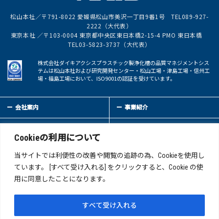
松山本社／〒791-8022 愛媛県松山市美沢一丁目9番1号 TEL089-927-
2222（大代表）
東京本社 ／〒103-0004 東京都中央区東日本橋2-15-4 PMO 東日本橋
TEL03-5823-3737（大代表）
株式会社ダイキアクシスプラスチック製浄化槽の品質マネジメントシス
テムは松山本社および研究開発センター・松山工場・津島工場・信州工
場・福島工場において、ISO9001の認証を受けています。
会社案内
事業紹介
サステイナビリティ
IR情報
Cookieの利用について
新着情報
採用情報
当サイトでは利便性の改善や閲覧の追跡の為、Cookieを使用し
ています。 [すべて受け入れる] をクリックすると、Cookie の使
用に同意したことになります。
お問い合わせ
サイトマップ
このサイトについて
プライバシーポリシー
すべて受け入れる
反社会的勢力への対応について