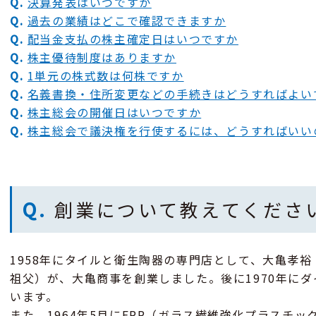
Q.
決算発表はいつですか
Q.
過去の業績はどこで確認できますか
Q.
配当金支払の株主確定日はいつですか
Q.
株主優待制度はありますか
Q.
1単元の株式数は何株ですか
Q.
名義書換・住所変更などの手続きはどうすればよい
Q.
株主総会の開催日はいつですか
Q.
株主総会で議決権を行使するには、どうすればいい
Q.
創業について教えてくださ
1958年にタイルと衛生陶器の専門店として、大亀孝
祖父）が、大亀商事を創業しました。後に1970年に
います。
また、1964年5月にFRP（ガラス繊維強化プラスチ