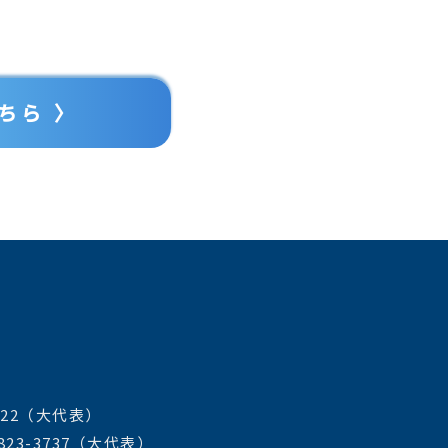
ちら 〉
222（大代表）
823-3737（大代表）