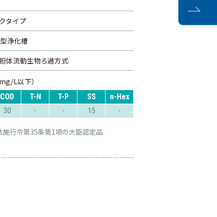
クタイプ
去型浄化槽
担体流動生物ろ過方式
mg/L以下）
COD
T-N
T-P
SS
n-Hex
30
-
-
15
-
法施行令第35条第1項の大臣認定品