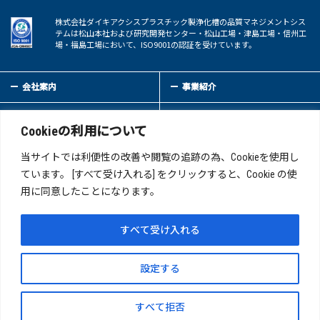
株式会社ダイキアクシスプラスチック製浄化槽の品質マネジメントシス
テムは松山本社および研究開発センター・松山工場・津島工場・信州工
場・福島工場において、ISO9001の認証を受けています。
会社案内
事業紹介
サステイナビリティ
IR情報
Cookieの利用について
新着情報
採用情報
当サイトでは利便性の改善や閲覧の追跡の為、Cookieを使用し
ています。 [すべて受け入れる] をクリックすると、Cookie の使
用に同意したことになります。
お問い合わせ
サイトマップ
このサイトについて
プライバシーポリシー
すべて受け入れる
反社会的勢力への対応について
接待ポリシーおよび関連する禁止事項について
設定する
製品に関する大切なお知らせ
すべて拒否
Copyright(C)DAIKI AXIS CO.,LTD Allrights reserved.