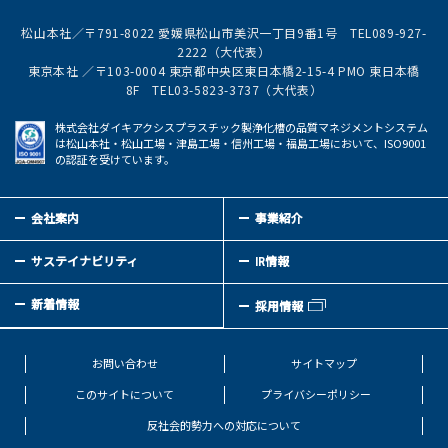
松山本社／〒791-8022 愛媛県松山市美沢一丁目9番1号 TEL089-927-
2222（大代表）
東京本社 ／〒103-0004 東京都中央区東日本橋2-15-4 PMO 東日本橋
8F TEL03-5823-3737（大代表）
株式会社ダイキアクシスプラスチック製浄化槽の品質マネジメントシステム
は松山本社・松山工場・津島工場・信州工場・福島工場において、ISO9001
の認証を受けています。
会社案内
事業紹介
サステイナビリティ
IR情報
新着情報
採用情報
お問い合わせ
サイトマップ
このサイトについて
プライバシーポリシー
反社会的勢力への対応について